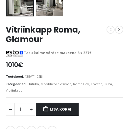
Vitriinkapp Roma,
Glamour
Tasu kolme võrdse maksena 3 x
337
€
1010
€
Tootekood:
135VT1.02BI
Kategooriad:
Elutuba
,
Mööblikollektsioon
,
Roma Day
,
Tooted
,
Tuba
,
Vitriinkapp
LISA KORVI