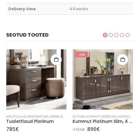
Delivery time
4-8 weeks
SEOTUD TOOTED
-23%
,
KIRJUTUSLAUD
TOOTED
,
TUBA
,
,
VITRIINKAPP
MAGAMISTUBA
,
MÖÖBLIKOLLEKTSIOON
ELUTUBA
,
PEEGLILAUD
,
KUMMUT
,
PLATINUM NIGHT
,
MÖÖBLIKOLLEKTSIOON
,
TOOTED
,
PLA
,
T
Tualettlaud Platinum
Kummut Platinum Slim, 4 uksega
Algne
Current
785
€
890
€
1155
€
hind
price
oli:
is: