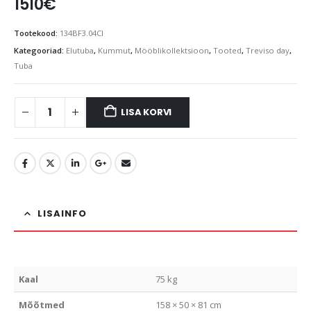
1510
€
Tootekood:
134BF3.04CI
Kategooriad:
Elutuba
,
Kummut
,
Mööblikollektsioon
,
Tooted
,
Treviso day
,
Tuba
LISA KORVI
LISAINFO
Kaal
75 kg
Mõõtmed
158 × 50 × 81 cm