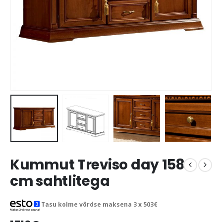
Kummut Treviso day 158
cm sahtlitega
Tasu kolme võrdse maksena 3 x
503
€