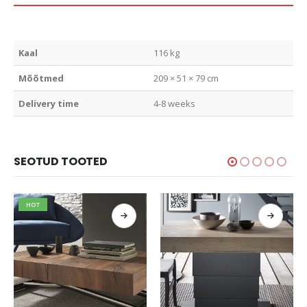
Kaal
116 kg
Mõõtmed
209 × 51 × 79 cm
Delivery time
4-8 weeks
SEOTUD TOOTED
HOT