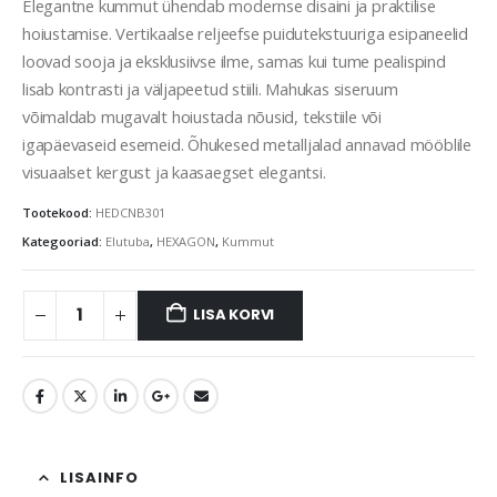
Elegantne kummut ühendab modernse disaini ja praktilise
hoiustamise. Vertikaalse reljeefse puidutekstuuriga esipaneelid
loovad sooja ja eksklusiivse ilme, samas kui tume pealispind
lisab kontrasti ja väljapeetud stiili. Mahukas siseruum
võimaldab mugavalt hoiustada nõusid, tekstiile või
igapäevaseid esemeid. Õhukesed metalljalad annavad mööblile
visuaalset kergust ja kaasaegset elegantsi.
Tootekood:
HEDCNB301
Kategooriad:
Elutuba
,
HEXAGON
,
Kummut
LISA KORVI
LISAINFO