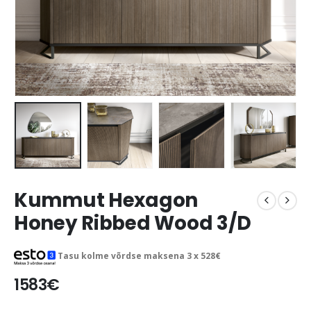
Kummut Hexagon
Honey Ribbed Wood 3/D
Tasu kolme võrdse maksena 3 x
528
€
1583
€